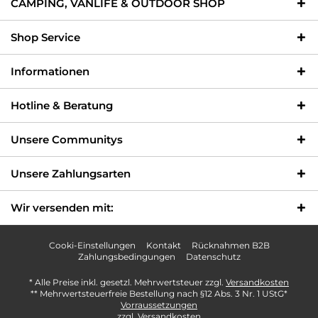
CAMPING, VANLIFE & OUTDOOR SHOP
Shop Service
Informationen
Hotline & Beratung
Unsere Communitys
Unsere Zahlungsarten
Wir versenden mit:
Cooki-Einstellungen
Kontakt
Rücknahmen B2B
Zahlungsbedingungen
Datenschutz
* Alle Preise inkl. gesetzl. Mehrwertsteuer zzgl.
Versandkosten
** Mehrwertsteuerfreie Bestellung nach §12 Abs. 3 Nr. 1 UStG*
Vorraussetzungen
zzgl. Versandkosten