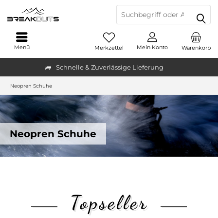
Menü
Mein Konto
Merkzettel
Warenkorb
Schnelle & Zuverlässige Lieferung
Neopren Schuhe
Neopren Schuhe
Topseller