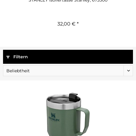
STANLEY Isoliertasse Stanley, 673500
32,00 € *
Filtern