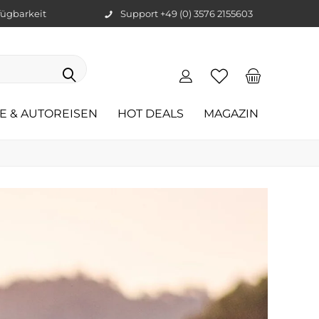
ügbarkeit
Support +49 (0) 3576 2155603
E & AUTOREISEN
HOT DEALS
MAGAZIN