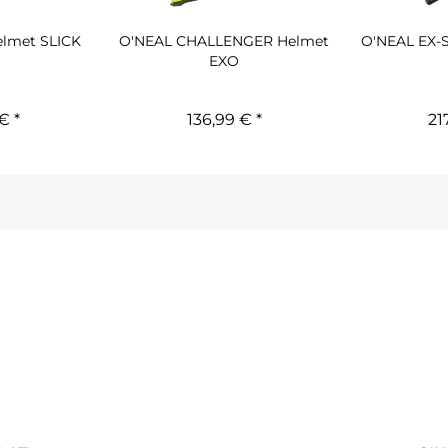
elmet SLICK
O'NEAL CHALLENGER Helmet
O'NEAL EX-
EXO
€ *
136,99 € *
21