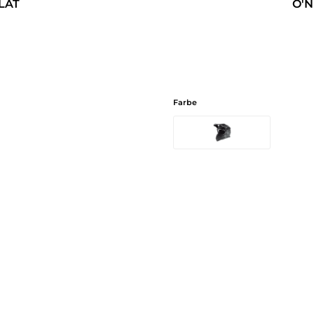
LAT
O'N
Farbe