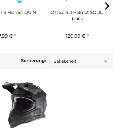
SRS Helmet QUIN
O'Neal SL1 Helmet SOLID
O'NEAL
black
7,99 € *
120,99 € *
Sortierung: