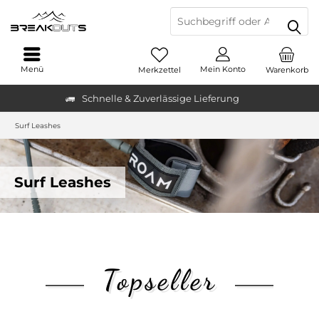
Menü
Mein Konto
Merkzettel
Warenkorb
Schnelle & Zuverlässige Lieferung
Surf Leashes
Surf Leashes
Topseller