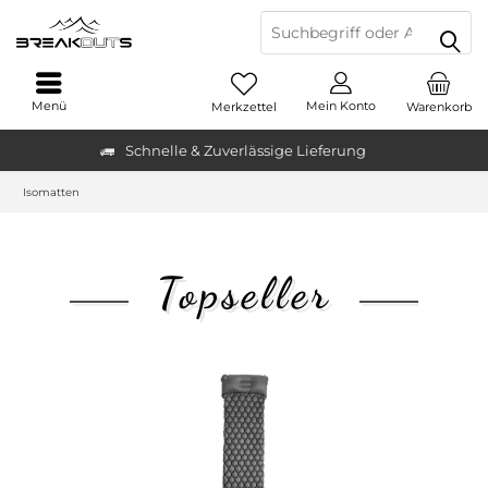
Menü
Mein Konto
Merkzettel
Warenkorb
Schnelle & Zuverlässige Lieferung
Isomatten
Topseller