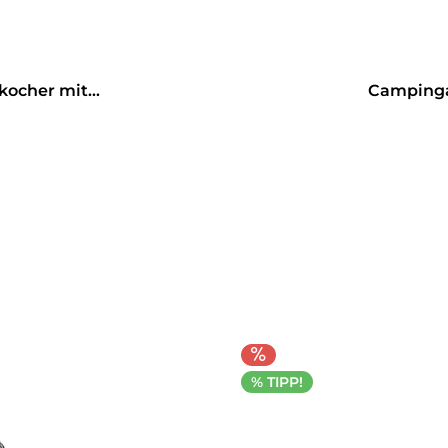
ocher mit...
Campinga
% TIPP!