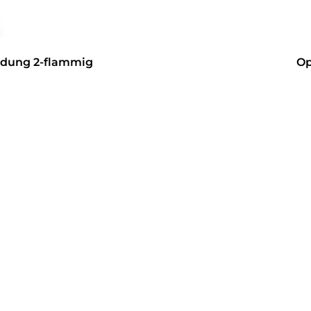
ndung 2-flammig
Op