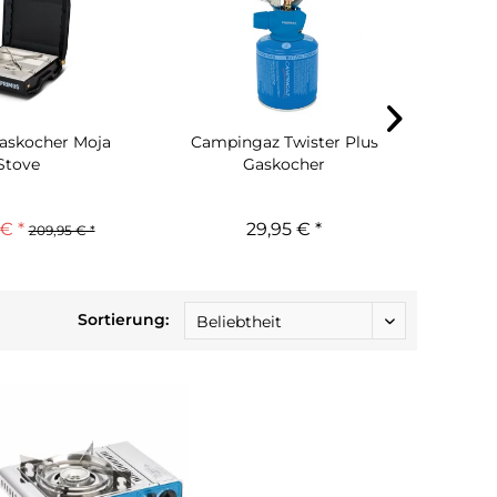
askocher Moja
Campingaz Twister Plus
Campin
Stove
Gaskocher
€ *
29,95 € *
209,95 € *
Sortierung: