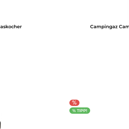
askocher
Campingaz Camp
% TIPP!