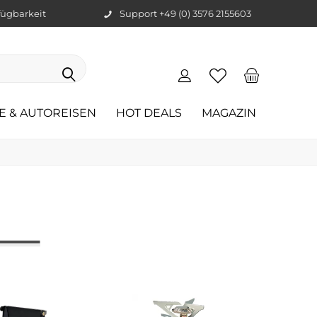
ügbarkeit
Support +49 (0) 3576 2155603
E & AUTOREISEN
HOT DEALS
MAGAZIN