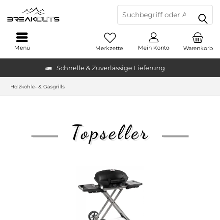
Menü
Mein Konto
Merkzettel
Warenkorb
Schnelle & Zuverlässige Lieferung
Holzkohle- & Gasgrills
Topseller