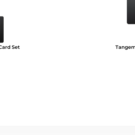
Card Set
Tangem 