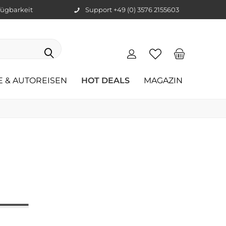
ügbarkeit
Support +49 (0) 3576 2155603
E & AUTOREISEN
HOT DEALS
MAGAZIN