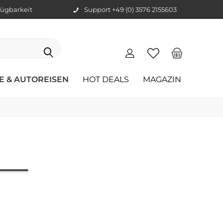
ügbarkeit
Support +49 (0) 3576 2155603
E & AUTOREISEN
HOT DEALS
MAGAZIN