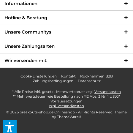
Informationen
Hotline & Beratung
Unsere Communitys
Unsere Zahlungsarten
Wir versenden mit:
Cooki-Einstellungen
Kontakt
Rücknahmen B2B
Zahlungsbedingungen
Datenschutz
* Alle Preise inkl. gesetzl. Mehrwertsteuer zzgl.
Versandkosten
** Mehrwertsteuerfreie Bestellung nach §12 Abs. 3 Nr. 1 UStG*
Vorraussetzungen
zzgl. Versandkosten
© 2026 breakouts-shop.de Onlineshop - All Rights Reserved. Theme
by
ThemeWare®