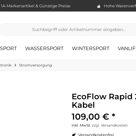
1A-Markenartikel & Günstige Preise
Hohe Warenverf
TSPORT
WASSERSPORT
WINTERSPORT
VANLIF
ktronik
Stromversorgung
EcoFlow Rapid 
Kabel
109,00 € *
inkl. MwSt.
zzgl. Versandkosten
Versandkostenfrei