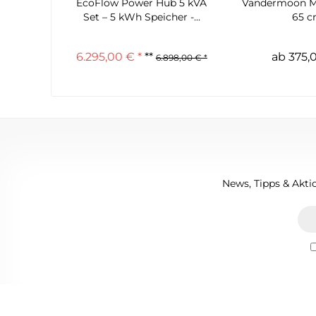
EcoFlow Power Hub 5 kVA
Vandermoon M
Set – 5 kWh Speicher -...
65 
6.295,00 € *
**
ab 375,
6.898,00 € *
News, Tipps & Aktio