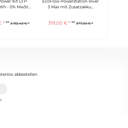
ower Kit LFP
EcoFlow Powerstation River
Motorh
kWh - 0% MwSt...
3 Max mit Zusatzakku...
für MB 
 *
**
319,00 € *
**
3.192,43 € *
377,00 € *
tenlos abbestellen.
n.