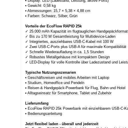
• Display: LED (Ladestand, Leistung, aktive Ports)
• Gewicht: 0,58 kg
• Abmessungen: 15,7 × 5,38 × 4,88 cm
• Farben: Schwarz, Silber, Grün
Vorteile der EcoFlow RAPID 25k
✓ 25.000 mAh Kapazität im flugtauglichen Handgepäckformat
✓ Bis zu 170 W Gesamtleistung für Multidevice-Laden
✓ Integriertes, ausziehbares USB-C-Kabel mit 100 W
✓ Zwei USB-C-Ports plus USB-A für maximale Kompatibilität
✓ Schnelle Wiederaufladung in ca. 1,5 Stunden
✓ Robustes Metallgehäuse mit kompaktem Design
✓ LED-Display für volle Kontrolle über Ladezustand und Leist
Typische Nutzungsszenarien
• Geschäftsreisen und mobiles Arbeiten mit Laptop
• Studium, Homeoffice und Pendeln
• Reisen & Handgepäck-Powerbank für Flug, Bahn und Hotel
• Alltagseinsatz für Smartphone, Tablet und Zubehör
Lieferumfang
• EcoFlow RAPID 25k Powerbank mit einziehbarem USB-C-K
• Bedienungsanleitung
Jetzt flexibel laden - überall und jederzeit