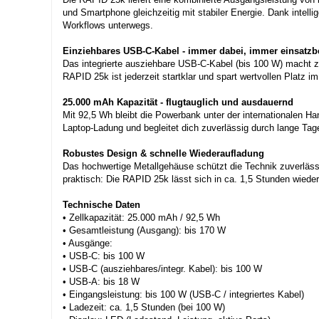
und Smartphone gleichzeitig mit stabiler Energie. Dank intell
Workflows unterwegs.
Einziehbares USB-C-Kabel - immer dabei, immer einsatzbe
Das integrierte ausziehbare USB-C-Kabel (bis 100 W) macht zu
RAPID 25k ist jederzeit startklar und spart wertvollen Platz
25.000 mAh Kapazität - flugtauglich und ausdauernd
Mit 92,5 Wh bleibt die Powerbank unter der internationalen H
Laptop-Ladung und begleitet dich zuverlässig durch lange Tag
Robustes Design & schnelle Wiederaufladung
Das hochwertige Metallgehäuse schützt die Technik zuverlässi
praktisch: Die RAPID 25k lässt sich in ca. 1,5 Stunden wieder
Technische Daten
• Zellkapazität: 25.000 mAh / 92,5 Wh
• Gesamtleistung (Ausgang): bis 170 W
• Ausgänge:
• USB-C: bis 100 W
• USB-C (ausziehbares/integr. Kabel): bis 100 W
• USB-A: bis 18 W
• Eingangsleistung: bis 100 W (USB-C / integriertes Kabel)
• Ladezeit: ca. 1,5 Stunden (bei 100 W)