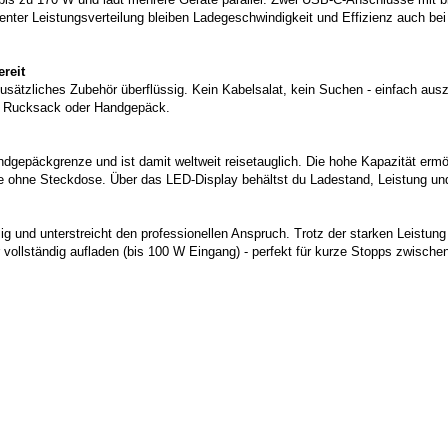
igenter Leistungsverteilung bleiben Ladegeschwindigkeit und Effizienz auch be
reit
sätzliches Zubehör überflüssig. Kein Kabelsalat, kein Suchen - einfach aus
 im Rucksack oder Handgepäck.
andgepäckgrenze und ist damit weltweit reisetauglich. Die hohe Kapazität er
e ohne Steckdose. Über das LED-Display behältst du Ladestand, Leistung und
g und unterstreicht den professionellen Anspruch. Trotz der starken Leistun
 vollständig aufladen (bis 100 W Eingang) - perfekt für kurze Stopps zwisch