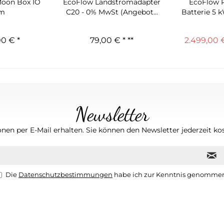
oon Box IO
EcoFlow Landstromadapter
EcoFlow P
cm
C20 - 0% MwSt (Angebot...
Batterie 5 
00 € *
79,00 € *
**
2.499,00 €
Newsletter
nen per E-Mail erhalten. Sie können den Newsletter jederzeit kos
Die
Datenschutzbestimmungen
habe ich zur Kenntnis genomme