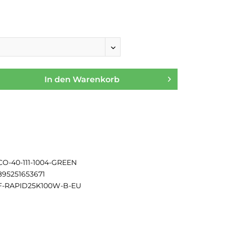
In den
Warenkorb
CO-40-111-1004-GREEN
895251653671
F-RAPID25K100W-B-EU