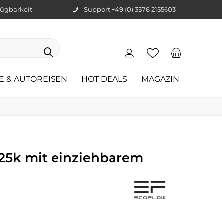
ügbarkeit
Support +49 (0) 3576 2155603
E & AUTOREISEN
HOT DEALS
MAGAZIN
25k mit einziehbarem