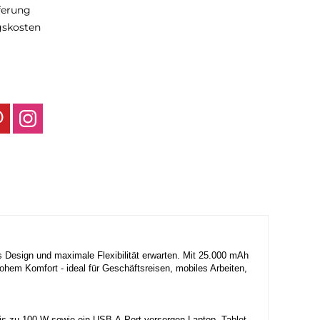
eferung
gskosten
s Design und maximale Flexibilität erwarten. Mit 25.000 mAh
hem Komfort - ideal für Geschäftsreisen, mobiles Arbeiten,
bis zu 100 W sowie ein USB-A-Port versorgen Laptop, Tablet