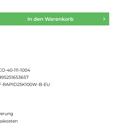
In den
Warenkorb
CO-40-111-1004
895251653657
F-RAPID25K100W-B-EU
eferung
gskosten