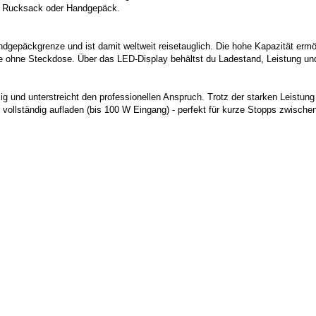
 im Rucksack oder Handgepäck.
andgepäckgrenze und ist damit weltweit reisetauglich. Die hohe Kapazität er
e ohne Steckdose. Über das LED-Display behältst du Ladestand, Leistung und
g und unterstreicht den professionellen Anspruch. Trotz der starken Leistun
 vollständig aufladen (bis 100 W Eingang) - perfekt für kurze Stopps zwisch