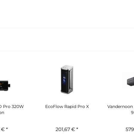
D Pro 320W
EcoFlow Rapid Pro X
Vandernoon
on
9
 € *
201,67 € *
579