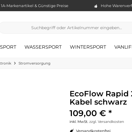
1A-Markenartikel & Günstige Preise
Hohe Warenverf
TSPORT
WASSERSPORT
WINTERSPORT
VANLIF
ktronik
Stromversorgung
EcoFlow Rapid 
Kabel schwarz
109,00 € *
inkl. MwSt.
zzgl. Versandkosten
Versandkostenfrei