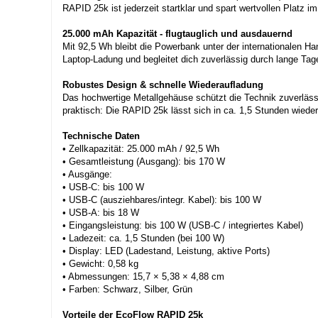
RAPID 25k ist jederzeit startklar und spart wertvollen Platz
25.000 mAh Kapazität - flugtauglich und ausdauernd
Mit 92,5 Wh bleibt die Powerbank unter der internationalen H
Laptop-Ladung und begleitet dich zuverlässig durch lange Tag
Robustes Design & schnelle Wiederaufladung
Das hochwertige Metallgehäuse schützt die Technik zuverlässi
praktisch: Die RAPID 25k lässt sich in ca. 1,5 Stunden wieder
Technische Daten
• Zellkapazität: 25.000 mAh / 92,5 Wh
• Gesamtleistung (Ausgang): bis 170 W
• Ausgänge:
• USB-C: bis 100 W
• USB-C (ausziehbares/integr. Kabel): bis 100 W
• USB-A: bis 18 W
• Eingangsleistung: bis 100 W (USB-C / integriertes Kabel)
• Ladezeit: ca. 1,5 Stunden (bei 100 W)
• Display: LED (Ladestand, Leistung, aktive Ports)
• Gewicht: 0,58 kg
• Abmessungen: 15,7 × 5,38 × 4,88 cm
• Farben: Schwarz, Silber, Grün
Vorteile der EcoFlow RAPID 25k