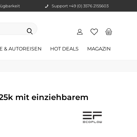
ügbarkeit
Support +49 (0) 3576 2155603
E & AUTOREISEN
HOT DEALS
MAGAZIN
25k mit einziehbarem