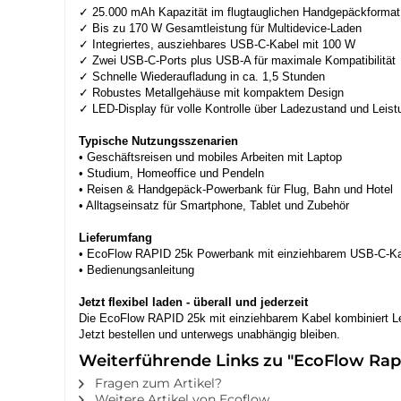
✓ 25.000 mAh Kapazität im flugtauglichen Handgepäckformat
✓ Bis zu 170 W Gesamtleistung für Multidevice-Laden
✓ Integriertes, ausziehbares USB-C-Kabel mit 100 W
✓ Zwei USB-C-Ports plus USB-A für maximale Kompatibilität
✓ Schnelle Wiederaufladung in ca. 1,5 Stunden
✓ Robustes Metallgehäuse mit kompaktem Design
✓ LED-Display für volle Kontrolle über Ladezustand und Leist
Typische Nutzungsszenarien
• Geschäftsreisen und mobiles Arbeiten mit Laptop
• Studium, Homeoffice und Pendeln
• Reisen & Handgepäck-Powerbank für Flug, Bahn und Hotel
• Alltagseinsatz für Smartphone, Tablet und Zubehör
Lieferumfang
• EcoFlow RAPID 25k Powerbank mit einziehbarem USB-C-K
• Bedienungsanleitung
Jetzt flexibel laden - überall und jederzeit
Die EcoFlow RAPID 25k mit einziehbarem Kabel kombiniert Le
Jetzt bestellen und unterwegs unabhängig bleiben.
Weiterführende Links zu "EcoFlow Rap
Fragen zum Artikel?
Weitere Artikel von Ecoflow