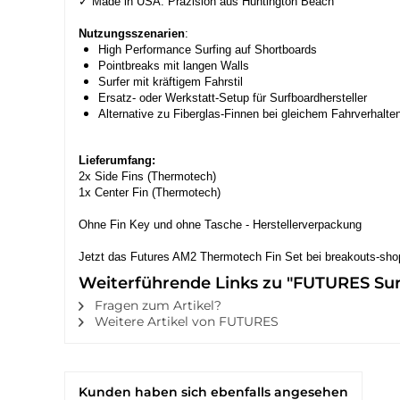
✓ Made in USA: Präzision aus Huntington Beach
Nutzungsszenarien
:
High Performance Surfing auf Shortboards
Pointbreaks mit langen Walls
Surfer mit kräftigem Fahrstil
Ersatz- oder Werkstatt-Setup für Surfboardhersteller
Alternative zu Fiberglas-Finnen bei gleichem Fahrverhalte
Lieferumfang:
2x Side Fins (Thermotech)
1x Center Fin (Thermotech)
Ohne Fin Key und ohne Tasche - Herstellerverpackung
Jetzt das Futures AM2 Thermotech Fin Set bei breakouts-shop.
Weiterführende Links zu "FUTURES Sur
Fragen zum Artikel?
Weitere Artikel von FUTURES
Kunden haben sich ebenfalls angesehen