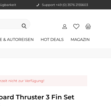
ügbarkeit
Support +49 (0) 3576 2155603
E & AUTOREISEN
HOT DEALS
MAGAZIN
erzeit nicht zur Verfügung!
ard Thruster 3 Fin Set
c