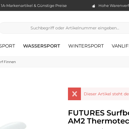
1A-Markenartikel & Günstige Preise
Hohe Warenverf
TSPORT
WASSERSPORT
WINTERSPORT
VANLIF
rf Finnen
Dieser Artikel steht d
FUTURES Surfbo
AM2 Thermote