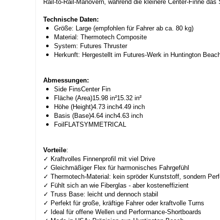
Rail-to-Rail-Manövern, während die kleinere Center-Finne das
Technische Daten:
Größe: Large (empfohlen für Fahrer ab ca. 80 kg)
Material: Thermotech Composite
System: Futures Thruster
Herkunft: Hergestellt im Futures-Werk in Huntington Beach
Abmessungen:
Side FinsCenter Fin
Fläche (Area)15.98 in²15.32 in²
Höhe (Height)4.73 inch4.49 inch
Basis (Base)4.64 inch4.63 inch
FoilFLATSYMMETRICAL
Vorteile
:
✓ Kraftvolles Finnenprofil mit viel Drive
✓ Gleichmäßiger Flex für harmonisches Fahrgefühl
✓ Thermotech-Material: kein spröder Kunststoff, sondern Perf
✓ Fühlt sich an wie Fiberglas - aber kosteneffizient
✓ Truss Base: leicht und dennoch stabil
✓ Perfekt für große, kräftige Fahrer oder kraftvolle Turns
✓ Ideal für offene Wellen und Performance-Shortboards