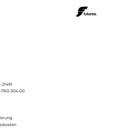
T-21491
-1160-304-00
eferung
gskosten