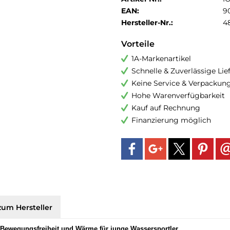
EAN:
9
Hersteller-Nr.:
4
Vorteile
1A-Markenartikel
Schnelle & Zuverlässige Li
Keine Service & Verpackun
Hohe Warenverfügbarkeit
Kauf auf Rechnung
Finanzierung möglich
zum Hersteller
e Bewegungsfreiheit und Wärme für junge Wassersportler