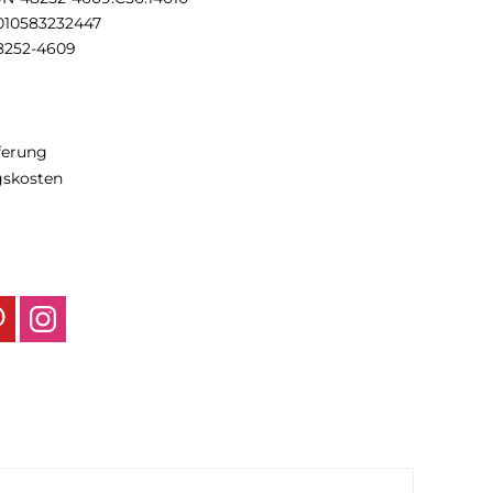
010583232447
8252-4609
eferung
gskosten