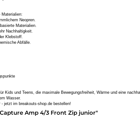
 Materialien:
kömmlichem Neopren.
basierte Materialien.
hr Nachhaltigkeit.
er Klebstoff.
emische Abfälle.
gspunkte
l für Kids und Teens, die maximale Bewegungsfreiheit, Wärme und eine nachha
 dem Wasser.
 - jetzt im breakouts-shop.de bestellen!
Capture Amp 4/3 Front Zip junior"