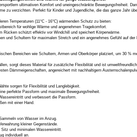
ersportlern ultimativen Komfort und uneingeschränkte Bewegungsfreiheit. Da
zu verzichten. Perfekt für Kinder und Jugendliche, die das ganze Jahr übe
hleren Temperaturen (11°C - 16°C) wärmenden Schutz zu bieten:
rustbereich für wohlige Wärme und angenehmen Tragekomfort.
m Rücken schützt effektiv vor Windchill und speichert Körperwärme.
rmen und Schultern für maximalen Stretch und ein angenehmes Gefühl auf der 
egischen Bereichen wie Schultern, Armen und Oberkörper platziert, um 30 % 
llen, sorgt dieses Material für zusätzliche Flexibilität und ist umweltfreundli
besten Dämmeigenschaften, angereichert mit nachhaltigem Austernschalenpulv
hte sorgen für Flexibilität und Langlebigkeit.
eine perfekte Passform und maximale Bewegungsfreiheit.
Wassereintritt und verbessert die Passform.
ßen mit einer Hand.
s Sammeln von Wasser im Anzug.
 Verwahrung kleiner Gegenstände.
 Sitz und minimalen Wassereintritt.
g individuell an.