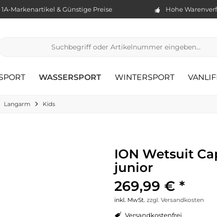
1A-Markenartikel & Günstige Preise
Hohe Warenverf
TSPORT
WASSERSPORT
WINTERSPORT
VANLIF
Langarm
Kids
ION Wetsuit Ca
junior
269,99 € *
inkl. MwSt.
zzgl. Versandkosten
Versandkostenfrei