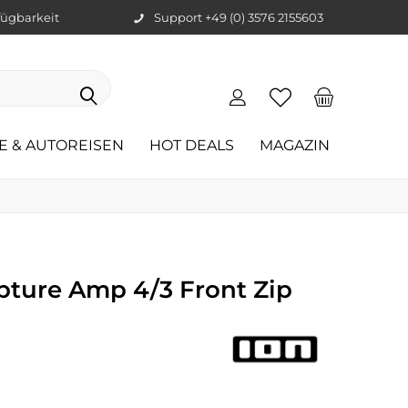
ügbarkeit
Support +49 (0) 3576 2155603
E & AUTOREISEN
HOT DEALS
MAGAZIN
pture Amp 4/3 Front Zip