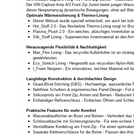
Der ION Capture Amp 4/3 Front Zip Junior bietet jungen Wass
dieser Neoprenanzug dynamische Bewegungen, ohne auf Wärme 
Optimale Wärmeisolierung & Thermo-Lining
Dieser Wetsuit wurde speziell entwickelt, um auch bei kü
Hot_Stuff 2.0 - Das flexibelste Thermo-Lining sorgt im B
Plasma_Plush 2.0 - Ein weiches, plüschiges Innenfutter a
Silk_Stuff Lining - Superweiches Innenmaterial an den A
Herausragende Flexibilität & Nachhaltigkeit
Max_Flex Lining - Das recycelte Außenfutter ist an strat
gewährleisten.
Eco_Stretch Lining - Hergestellt aus recycelten Nylon-Abfä
I_Foam Neopren - Ein innovatives, leichtes Material mit 
Langlebige Konstruktion & durchdachtes Design
Glued-Blind-Stitching (GBS) - Hochwertige, wasserdichte Nä
Nahtfreie Schultern & ergonomisches Panel-Design - Für 
Silikonprints am Front-Zip, Armen und Beinen - Reduziert 
Einhändiger Reßverschluss - Einfaches Öffnen und Schlie
Praktische Features für mehr Komfort
Wasserablauflöcher an Brust und Beinen - Verhindert da
Schlüsseltasche mit Sicherungslasche - Für eine sichere
Verstellbarer Kordelzug am Front-Zip - Für einen optimalen
Separate Klettverschlüsse für die Beine - Passen den Anzu