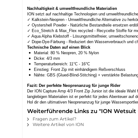
Nachhaltigkeit & umweltfreundliche Materialien
ION setzt auf nachhaltige Technologien und umweltfreundliche
✓ Kalkstein-Neopren - Umweltfreundliche Alternative zu her
✓ Oystershell Powder - Natürliche Bestandteile ersetzen erdöl
✓ Eco_Stretch & Max_Flex recycled - Recycelte Stoffe für me
✓ Aqua Alpha Klebstoff - Lösungsmittelfreier, umweltschonend
✓ Dope-Dye-Färbung - Reduziert den Wasserverbrauch und ch
Technische Daten auf einen Blick
Material: 80 % Neopren, 20 % Nylon
Dicke: 4/3 mm
Temperaturbereich: 11°C - 16°C
Einstieg: Front Zip mit einhändigem Reßverschluss
Nähte: GBS (Glued-Blind-Stitching) + verstärkte Belastun
Fazit: Der perfekte Neoprenanzug für junge Rider
Der ION Capture Amp 4/3 Front Zip Junior ist die ideale Wah
langlebigen Materialien ist er perfekt für jedes Abenteuer auf
Hol dir den ultimativen Neoprenanzug für junge Wassersportler
Weiterführende Links zu "ION Wetsuit 
Fragen zum Artikel?
Weitere Artikel von ION