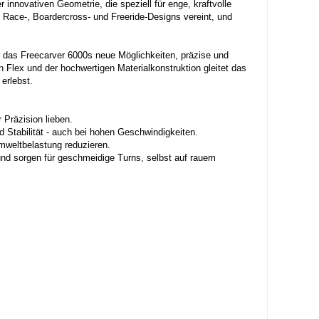
innovativen Geometrie, die speziell für enge, kraftvolle
n Race-, Boardercross- und Freeride-Designs vereint, und
r das Freecarver 6000s neue Möglichkeiten, präzise und
n Flex und der hochwertigen Materialkonstruktion gleitet das
erlebst.
 Präzision lieben.
d Stabilität - auch bei hohen Geschwindigkeiten.
Umweltbelastung reduzieren.
 und sorgen für geschmeidige Turns, selbst auf rauem