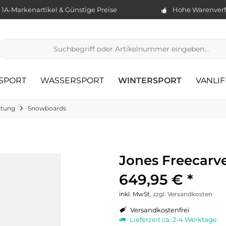
1A-Markenartikel & Günstige Preise
Hohe Warenverf
TSPORT
WASSERSPORT
WINTERSPORT
VANLIF
stung
Snowboards
Jones Freecarv
649,95 € *
inkl. MwSt.
zzgl. Versandkosten
Versandkostenfrei
Lieferzeit ca. 2-4 Werktage