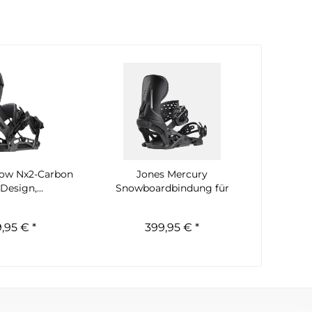
low Nx2-Carbon
Jones Mercury
Design,...
Snowboardbindung für
Herren
,95 € *
399,95 € *