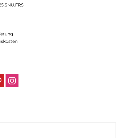
.25.SNU.FRS
eferung
gskosten