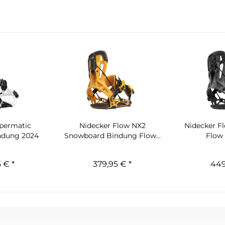
upermatic
Nidecker Flow NX2
Nidecker F
ndung 2024
Snowboard Bindung Flow...
Flow 
 € *
379,95 € *
449