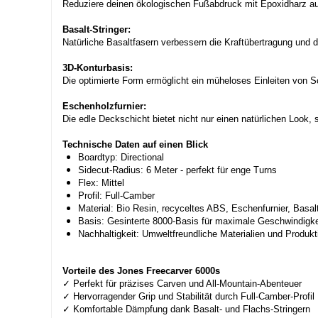
Reduziere deinen ökologischen Fußabdruck mit Epoxidharz auf
Basalt-Stringer:
Natürliche Basaltfasern verbessern die Kraftübertragung un
3D-Konturbasis:
Die optimierte Form ermöglicht ein müheloses Einleiten von Sc
Eschenholzfurnier:
Die edle Deckschicht bietet nicht nur einen natürlichen Look,
Technische Daten auf einen Blick
Boardtyp: Directional
Sidecut-Radius: 6 Meter - perfekt für enge Turns
Flex: Mittel
Profil: Full-Camber
Material: Bio Resin, recyceltes ABS, Eschenfurnier, Basalt
Basis: Gesinterte 8000-Basis für maximale Geschwindigke
Nachhaltigkeit: Umweltfreundliche Materialien und Produ
Vorteile des Jones Freecarver 6000s
✓ Perfekt für präzises Carven und All-Mountain-Abenteuer
✓ Hervorragender Grip und Stabilität durch Full-Camber-Profil
✓ Komfortable Dämpfung dank Basalt- und Flachs-Stringern