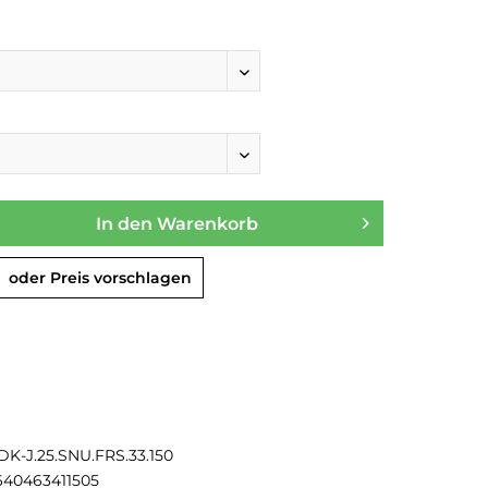
In den
Warenkorb
oder Preis vorschlagen
DK-J.25.SNU.FRS.33.150
640463411505