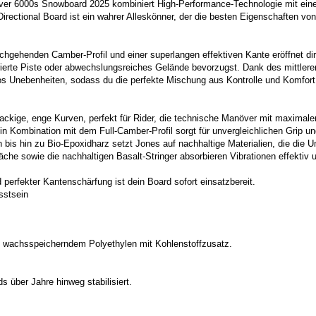
ver 6000s Snowboard 2025 kombiniert High-Performance-Technologie mit einer 
irectional Board ist ein wahrer Alleskönner, der die besten Eigenschaften vo
chgehenden Camber-Profil und einer superlangen effektiven Kante eröffnet di
parierte Piste oder abwechslungsreiches Gelände bevorzugst. Dank des mittlere
os Unebenheiten, sodass du die perfekte Mischung aus Kontrolle und Komfort 
ackige, enge Kurven, perfekt für Rider, die technische Manöver mit maximaler
in Kombination mit dem Full-Camber-Profil sorgt für unvergleichlichen Grip un
bis hin zu Bio-Epoxidharz setzt Jones auf nachhaltige Materialien, die die 
che sowie die nachhaltigen Basalt-Stringer absorbieren Vibrationen effektiv
rfekter Kantenschärfung ist dein Board sofort einsatzbereit.
sstsein
, wachsspeicherndem Polyethylen mit Kohlenstoffzusatz.
 über Jahre hinweg stabilisiert.