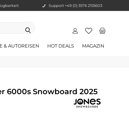
ügbarkeit
Support +49 (0) 3576 2155603
E & AUTOREISEN
HOT DEALS
MAGAZIN
er 6000s Snowboard 2025