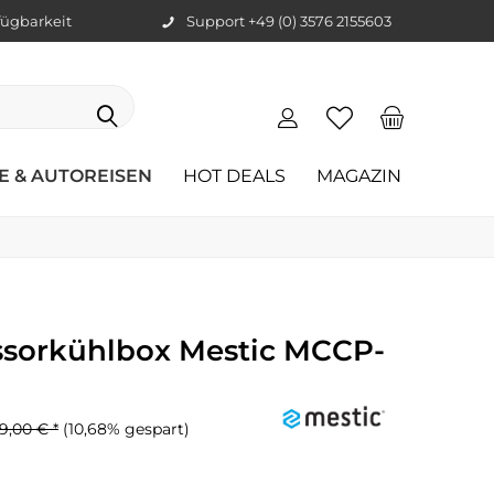
ügbarkeit
Support +49 (0) 3576 2155603
E & AUTOREISEN
HOT DEALS
MAGAZIN
ssorkühlbox Mestic MCCP-
9,00 € *
(10,68% gespart)