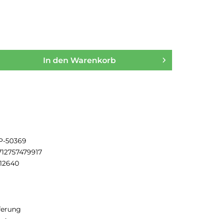
In den
Warenkorb
P-50369
712757479917
512640
eferung