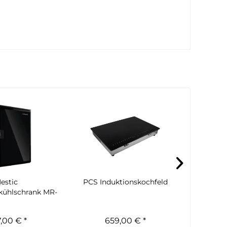
estic
PCS Induktionskochfeld
Kly
ühlschrank MR-
Wassert
(S) (A)
,00 € *
659,00 € *
449,