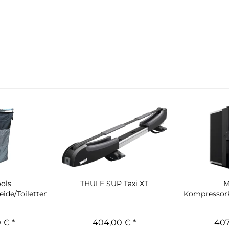
ols
THULE SUP Taxi XT
M
de/Toilettenzelt...
Kompressork
42 
 € *
404,00 € *
407