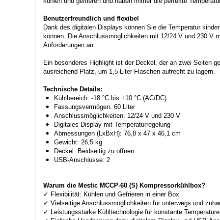
kühlen und gefrieren und haben immer die perfekte Temperatur 
Benutzerfreundlich und flexibel
Dank des digitalen Displays können Sie die Temperatur kinder
können. Die Anschlussmöglichkeiten mit 12/24 V und 230 V ma
Anforderungen an.
Ein besonderes Highlight ist der Deckel, der an zwei Seiten 
ausreichend Platz, um 1,5-Liter-Flaschen aufrecht zu lagern.
Technische Details:
Kühlbereich: -18 °C bis +10 °C (AC/DC)
Fassungsvermögen: 60 Liter
Anschlussmöglichkeiten: 12/24 V und 230 V
Digitales Display mit Temperaturregelung
Abmessungen (LxBxH): 76,8 x 47 x 46,1 cm
Gewicht: 26,5 kg
Deckel: Beidseitig zu öffnen
USB-Anschlüsse: 2
Warum die Mestic MCCP-60 (S) Kompressorkühlbox?
✓ Flexibilität: Kühlen und Gefrieren in einer Box
✓ Vielseitige Anschlussmöglichkeiten für unterwegs und zuh
✓ Leistungsstarke Kühltechnologie für konstante Temperature