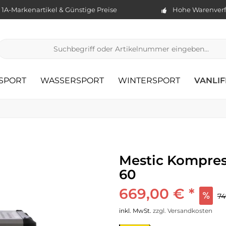
1A-Markenartikel & Günstige Preise
Hohe Warenverf
TSPORT
WASSERSPORT
WINTERSPORT
VANLIF
Mestic Kompre
60
669,00 € *
74
inkl. MwSt.
zzgl. Versandkosten