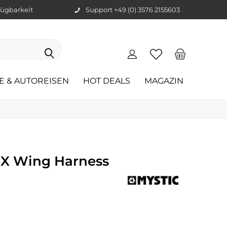
ügbarkeit
Support +49 (0) 3576 2155603
E & AUTOREISEN
HOT DEALS
MAGAZIN
c X Wing Harness