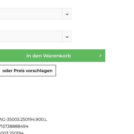
In den
Warenkorb
oder Preis vorschlagen
AG-35003.250194.900.L
715738888494
5003.250194