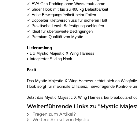
✓ EVA Grip Padding ohne Wasseraufnahme
✓ Slider Hook mit bis zu 400 kg Belastbarkeit
✓ Hohe Bewegungsfreiheit beim Foilen
✓ Doppelter Klettverschluss für sicheren Halt
✓ Praktische Leash-Befestigungsschlaufen
✓ Ideal für überpowerte Bedingungen
✓ Premium-Qualität von Mystic
Lieferumfang
• 1 x Mystic Majestic X Wing Harness
• Integrierter Sliding Hook
Fazit
Das Mystic Majestic X Wing Harness richtet sich an Wingfoi
Hook sorgt für maximale Effizienz, hervorragende Kontrolle 
Jetzt das Mystic Majestic X Wing Harness bei breakouts-sho
Weiterführende Links zu "Mystic Majes
Fragen zum Artikel?
Weitere Artikel von Mystic