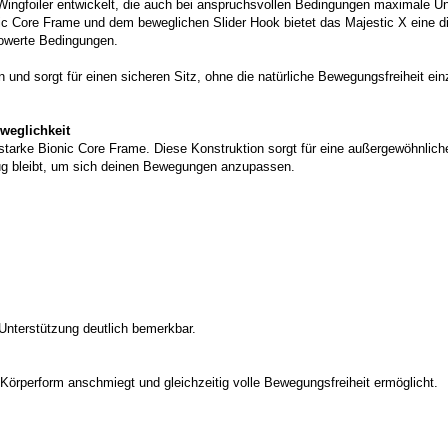
ingfoiler entwickelt, die auch bei anspruchsvollen Bedingungen maximale Unt
nic Core Frame und dem beweglichen Slider Hook bietet das Majestic X eine d
powerte Bedingungen.
nd sorgt für einen sicheren Sitz, ohne die natürliche Bewegungsfreiheit ei
weglichkeit
arke Bionic Core Frame. Diese Konstruktion sorgt für eine außergewöhnliche S
nug bleibt, um sich deinen Bewegungen anzupassen.
 Unterstützung deutlich bemerkbar.
 Körperform anschmiegt und gleichzeitig volle Bewegungsfreiheit ermöglicht.