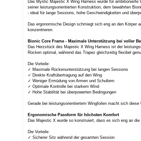
Das Mystic Majestic X Wing Harness wurde für ambitionierte W
seiner leistungsorientierten Konstruktion, dem bewährten Bio
- ideal für lange Sessions, hohe Geschwindigkeiten und über
Das ergonomische Design schmiegt sich eng an den Körper an u
konzentrieren.
Bionic Core Frame - Maximale Unterstützung bei voller Be
Das Herzstück des Majestic X Wing Harness ist der leistungsst
Rücken optimal, während das Trapez gleichzeitig flexibel ge
Die Vorteile:
✓ Maximale Rückenunterstützung bei langen Sessions
✓ Direkte Kraftübertragung auf den Wing
✓ Weniger Ermüdung von Armen und Schultern
✓ Optimale Kontrolle bei starkem Wind
✓ Hohe Stabilität bei überpowerten Bedingungen
Gerade bei leistungsorientiertem Wingfoilen macht sich diese
Ergonomische Passform für höchsten Komfort
Das Majestic X wurde so konstruiert, dass es sich eng an die
Die Vorteile:
✓ Sicherer Sitz während der gesamten Session