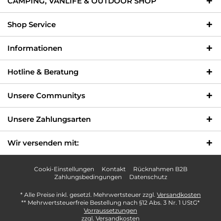
CAMPING, VANLIFE & OUTDOOR SHOP
Shop Service
Informationen
Hotline & Beratung
Unsere Communitys
Unsere Zahlungsarten
Wir versenden mit:
Cooki-Einstellungen
Kontakt
Rücknahmen B2B
Zahlungsbedingungen
Datenschutz
* Alle Preise inkl. gesetzl. Mehrwertsteuer zzgl.
Versandkosten
** Mehrwertsteuerfreie Bestellung nach §12 Abs. 3 Nr. 1 UStG*
Vorraussetzungen
zzgl. Versandkosten