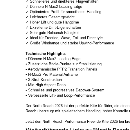
✓ Schnelleres und direkteres Flugverhalten
✓ Dünnere N-Max2 Leading Edge
✓ Optimiertes Profil für smootheres Handling
✓ Leichteres Gesamtgewicht
✓ Hoher Lift und gute Hangtime
✓ Exzellente Drift-Eigenschaften
✓ Sehr gute Relaunch-Fähigkeit
✓ Ideal für Freeride, Wave, Foil und Freestyle
✓ Große Windrange und starke Upwind-Performance
Technische Highlights
• Dünnere N-Max2 Leading Edge
• Zusätzliche Bridle-Punkte zur Stabilisierung
• Aerodynamische PTP2 Transition Panels
• N-Max2 Pro Material Airframe
• 3-Strut Konstruktion
• Mid-High Aspect Ratio
• Schnelles und progressives Depower-System
• Verbesserte Lift- und Loop-Performance
Der North Reach 2026 ist der perfekte Kite für Rider, die ein
Reach überzeugt mit spielerischem Handling, hoher Kontrolle u
Jetzt den North Reach Performance Freeride Kite 2026 bei brea
Weiterführende Links zu "North Reach