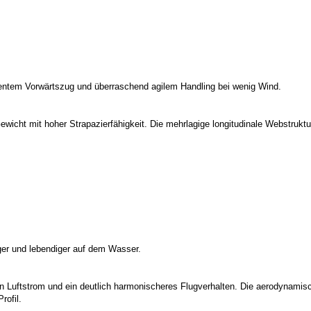
ientem Vorwärtszug und überraschend agilem Handling bei wenig Wind.
icht mit hoher Strapazierfähigkeit. Die mehrlagige longitudinale Webstruktur 
ger und lebendiger auf dem Wasser.
en Luftstrom und ein deutlich harmonischeres Flugverhalten. Die aerodynamis
rofil.