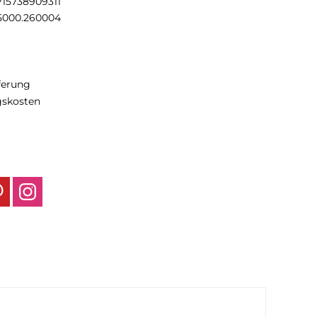
715738909311
5000.260004
eferung
gskosten