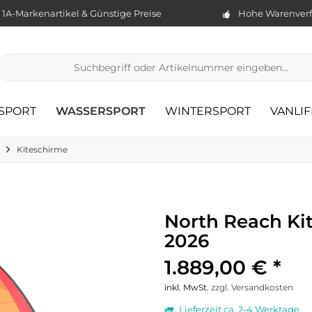
1A-Markenartikel & Günstige Preise
Hohe Warenverf
TSPORT
WASSERSPORT
WINTERSPORT
VANLIF
Kiteschirme
North Reach Ki
2026
1.889,00 € *
inkl. MwSt.
zzgl. Versandkosten
Lieferzeit ca. 2-4 Werktage