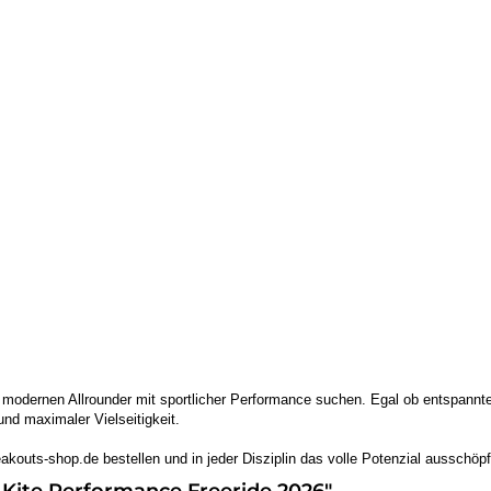
en modernen Allrounder mit sportlicher Performance suchen. Egal ob entspannte
nd maximaler Vielseitigkeit.
kouts-shop.de bestellen und in jeder Disziplin das volle Potenzial ausschöp
 Kite Performance Freeride 2026"