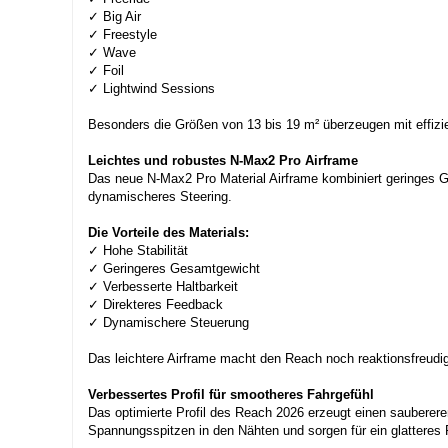
✓ Big Air
✓ Freestyle
✓ Wave
✓ Foil
✓ Lightwind Sessions
Besonders die Größen von 13 bis 19 m² überzeugen mit effiz
Leichtes und robustes N-Max2 Pro Airframe
Das neue N-Max2 Pro Material Airframe kombiniert geringes Gew
dynamischeres Steering.
Die Vorteile des Materials:
✓ Hohe Stabilität
✓ Geringeres Gesamtgewicht
✓ Verbesserte Haltbarkeit
✓ Direkteres Feedback
✓ Dynamischere Steuerung
Das leichtere Airframe macht den Reach noch reaktionsfreudi
Verbessertes Profil für smootheres Fahrgefühl
Das optimierte Profil des Reach 2026 erzeugt einen sauberer
Spannungsspitzen in den Nähten und sorgen für ein glatteres P