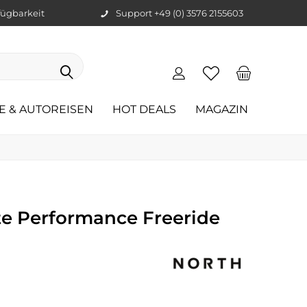
ügbarkeit
Support +49 (0) 3576 2155603
E & AUTOREISEN
HOT DEALS
MAGAZIN
te Performance Freeride