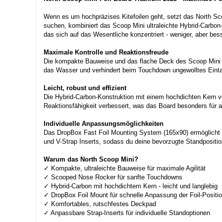
Wenn es um hochpräzises Kitefoilen geht, setzt das North Sco
suchen, kombiniert das Scoop Mini ultraleichte Hybrid-Carbon
das sich auf das Wesentliche konzentriert - weniger, aber bess
Maximale Kontrolle und Reaktionsfreude
Die kompakte Bauweise und das flache Deck des Scoop Mini so
das Wasser und verhindert beim Touchdown ungewolltes Einta
Leicht, robust und effizient
Die Hybrid-Carbon-Konstruktion mit einem hochdichten Kern v
Reaktionsfähigkeit verbessert, was das Board besonders für an
Individuelle Anpassungsmöglichkeiten
Das DropBox Fast Foil Mounting System (165x90) ermöglicht e
und V-Strap Inserts, sodass du deine bevorzugte Standposition i
Warum das North Scoop Mini?
✓ Kompakte, ultraleichte Bauweise für maximale Agilität
✓ Scooped Nose Rocker für sanfte Touchdowns
✓ Hybrid-Carbon mit hochdichtem Kern - leicht und langlebig
✓ DropBox Foil Mount für schnelle Anpassung der Foil-Positi
✓ Komfortables, rutschfestes Deckpad
✓ Anpassbare Strap-Inserts für individuelle Standoptionen