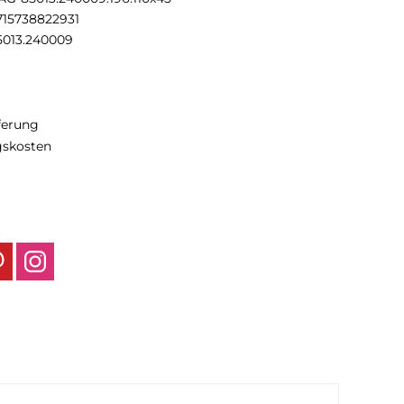
715738822931
5013.240009
eferung
gskosten