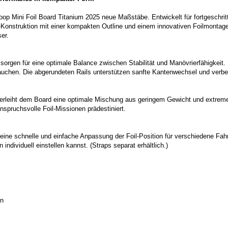
op Mini Foil Board Titanium 2025 neue Maßstäbe. Entwickelt für fortgeschritt
-Konstruktion mit einer kompakten Outline und einem innovativen Foilmontage
er.
rgen für eine optimale Balance zwischen Stabilität und Manövrierfähigkeit
uchen. Die abgerundeten Rails unterstützen sanfte Kantenwechsel und verbes
erleiht dem Board eine optimale Mischung aus geringem Gewicht und extremer
spruchsvolle Foil-Missionen prädestiniert.
ine schnelle und einfache Anpassung der Foil-Position für verschiedene Fah
ndividuell einstellen kannst. (Straps separat erhältlich.)
on