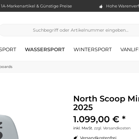
1A-Markenartikel & Günstige Preise
Hohe Warenverf
TSPORT
WASSERSPORT
WINTERSPORT
VANLIF
lboards
North Scoop Mi
2025
1.099,00 € *
inkl. MwSt.
zzgl. Versandkosten
Versandkostenfrei