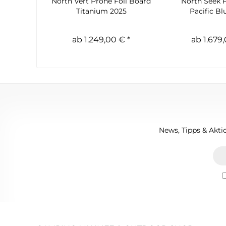
North Vert Prone Foil Board
North Seek F
Titanium 2025
Pacific Bl
ab 1.249,00 € *
ab 1.679,
News, Tipps & Aktio