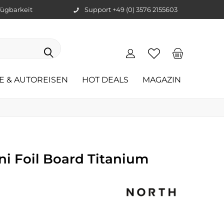
ügbarkeit
Support +49 (0) 3576 2155603
E & AUTOREISEN
HOT DEALS
MAGAZIN
ni Foil Board Titanium