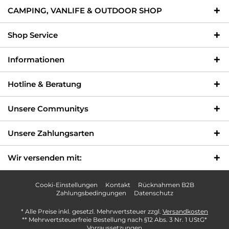
CAMPING, VANLIFE & OUTDOOR SHOP
Shop Service
Informationen
Hotline & Beratung
Unsere Communitys
Unsere Zahlungsarten
Wir versenden mit:
Cooki-Einstellungen
Kontakt
Rücknahmen B2B
Zahlungsbedingungen
Datenschutz
* Alle Preise inkl. gesetzl. Mehrwertsteuer zzgl.
Versandkosten
** Mehrwertsteuerfreie Bestellung nach §12 Abs. 3 Nr. 1 UStG*
Vorraussetzungen