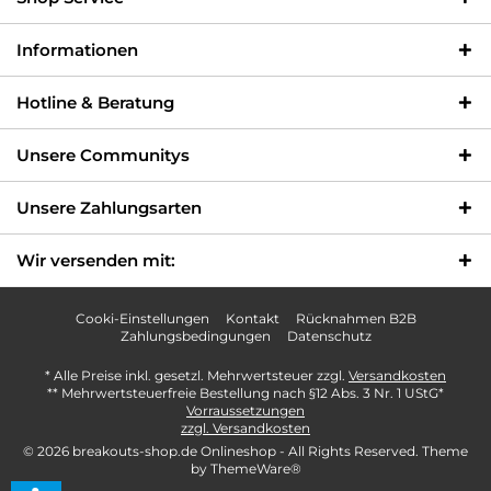
Informationen
Hotline & Beratung
Unsere Communitys
Unsere Zahlungsarten
Wir versenden mit:
Cooki-Einstellungen
Kontakt
Rücknahmen B2B
Zahlungsbedingungen
Datenschutz
* Alle Preise inkl. gesetzl. Mehrwertsteuer zzgl.
Versandkosten
** Mehrwertsteuerfreie Bestellung nach §12 Abs. 3 Nr. 1 UStG*
Vorraussetzungen
zzgl. Versandkosten
© 2026 breakouts-shop.de Onlineshop - All Rights Reserved. Theme
by
ThemeWare®