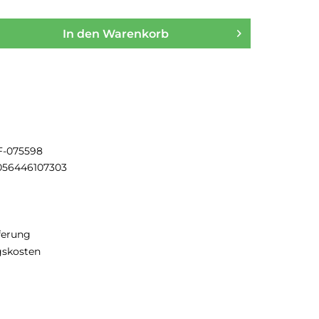
In den
Warenkorb
F-075598
056446107303
eferung
gskosten