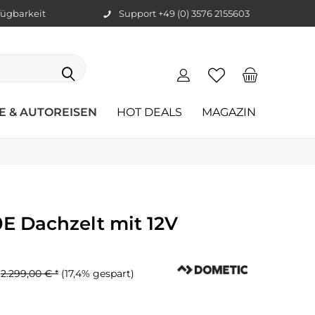
ügbarkeit
Support +49 (0) 3576 2155603
E & AUTOREISEN
HOT DEALS
MAGAZIN
E Dachzelt mit 12V
2.299,00 € *
(17,4% gespart)