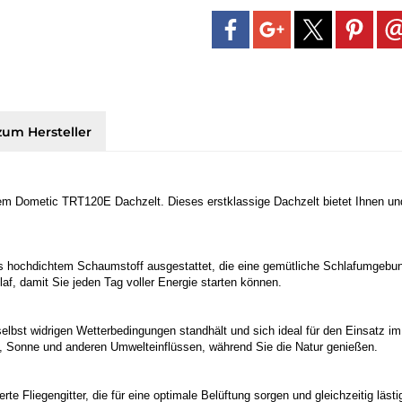
zum Hersteller
em Dometic TRT120E Dachzelt. Dieses erstklassige Dachzelt bietet Ihnen und
s hochdichtem Schaumstoff ausgestattet, die eine gemütliche Schlafumgebu
f, damit Sie jeden Tag voller Energie starten können.
 selbst widrigen Wetterbedingungen standhält und sich ideal für den Einsatz 
 Sonne und anderen Umwelteinflüssen, während Sie die Natur genießen.
rte Fliegengitter, die für eine optimale Belüftung sorgen und gleichzeitig läs