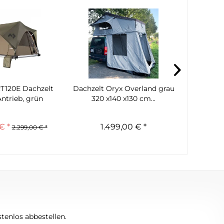
T120E Dachzelt
Dachzelt Oryx Overland grau
Dachzelt
Antrieb, grün
320 x140 x130 cm...
240
€ *
1.499,00 € *
1
2.299,00 € *
tenlos abbestellen.