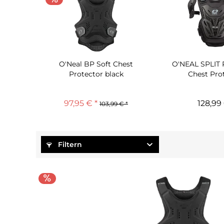
O'Neal BP Soft Chest
O'NEAL SPLIT
Protector black
Chest Pro
97,95 € *
128,99 
103,99 € *
Filtern