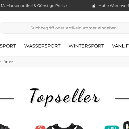
1A-Markenartikel & Günstige Preise
Hohe Warenverf
TSPORT
WASSERSPORT
WINTERSPORT
VANLIF
Brust
Topseller
NEU