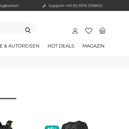
ügbarkeit
Support +49 (0) 3576 2155603
E & AUTOREISEN
HOT DEALS
MAGAZIN
NEU