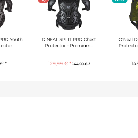
 PRO Youth
O'NEAL SPLIT PRO Chest
O'Neal D
tector
Protector - Premium...
Protector
€ *
129,99 € *
14
144,99 € *