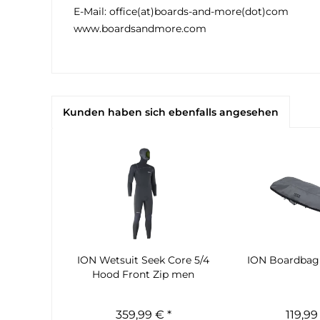
E-Mail: office(at)boards-and-more(dot)com
www.boardsandmore.com
Kunden haben sich ebenfalls angesehen
ION Wetsuit Seek Core 5/4
ION Boardbag
Hood Front Zip men
359,99 € *
119,99