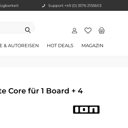
ügbarkeit
Support +49 (0) 3576 2155603
E & AUTOREISEN
HOT DEALS
MAGAZIN
e Core für 1 Board + 4