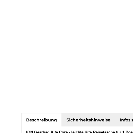
Beschreibung
Sicherheitshinweise
Infos 
ION Gearbag Kite Core - leichte Kite Reisetasche für 1 Boa