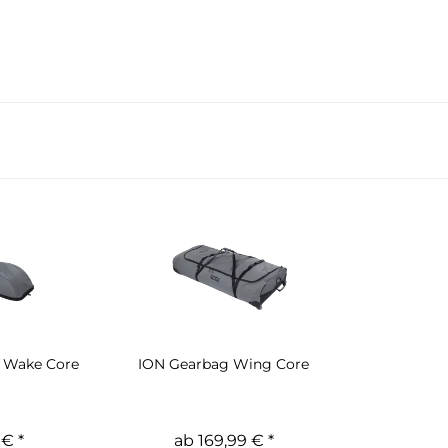
 Wake Core
ION Gearbag Wing Core
 € *
ab 169,99 € *