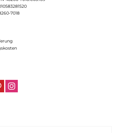
010583281520
8260-7018
eferung
gskosten