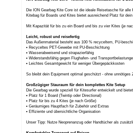
Die ION Gearbag Kite Core ist die ideale Reisetasche für alle K
Kitebag für Boards und Kites bietet ausreichend Platz für de
Mit Kapazität für bis zu ein Board und bis zu vier Kites (je na
Leicht, robust und reisefertig
Das Außenmaterial besteht aus 100 % recyceltem, PU-beschich
• Recyceltes PET-Gewebe mit PU-Beschichtung
• Wasserabweisend und strapazierfähig
• Widerstandsfähig gegen Flughafen- und Transportbelastung
• Leichtes Gesamtgewicht für weniger Übergepäckkosten
So bleibt dein Equipment optimal geschützt - ohne unnötiges 
Großzügiger Stauraum für dein komplettes Kite Setup
Die Gearbag wurde speziell für Kitesurfer entwickelt und bie
• Platz für 1 Board (Twintip oder Directional)
• Platz für bis zu 4 Kites (je nach Größe)
• Geräumiges Hauptfach für Zubehör und Extras
• Effiziente und übersichtliche Organisation
Unser Tipp: Nutze Neoprenanzug oder Handtücher als zusätzl
Komfortabler Transport auf Reisen