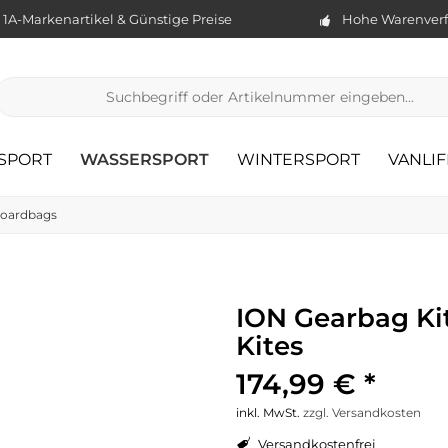
1A-Markenartikel & Günstige Preise
Hohe Warenverf
TSPORT
WASSERSPORT
WINTERSPORT
VANLIF
oardbags
ION Gearbag Kit
Kites
174,99 € *
inkl. MwSt.
zzgl. Versandkosten
Versandkostenfrei