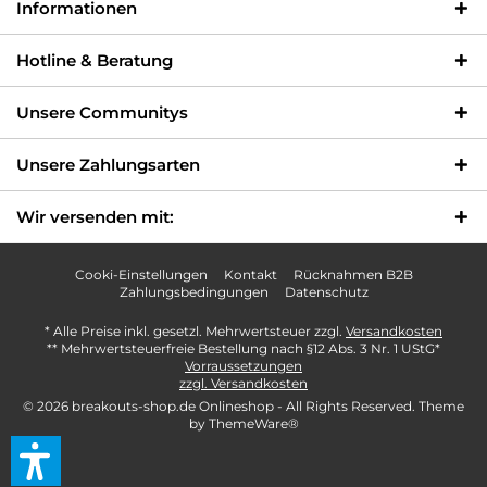
Informationen
Hotline & Beratung
Unsere Communitys
Unsere Zahlungsarten
Wir versenden mit:
Cooki-Einstellungen
Kontakt
Rücknahmen B2B
Zahlungsbedingungen
Datenschutz
* Alle Preise inkl. gesetzl. Mehrwertsteuer zzgl.
Versandkosten
** Mehrwertsteuerfreie Bestellung nach §12 Abs. 3 Nr. 1 UStG*
Vorraussetzungen
zzgl. Versandkosten
© 2026 breakouts-shop.de Onlineshop - All Rights Reserved. Theme
by
ThemeWare®