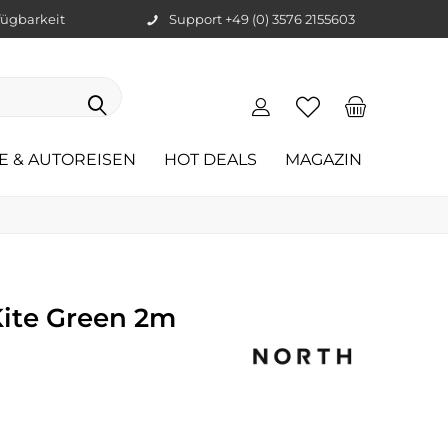
ügbarkeit
Support +49 (0) 3576 2155603
E & AUTOREISEN
HOT DEALS
MAGAZIN
Kite Green 2m