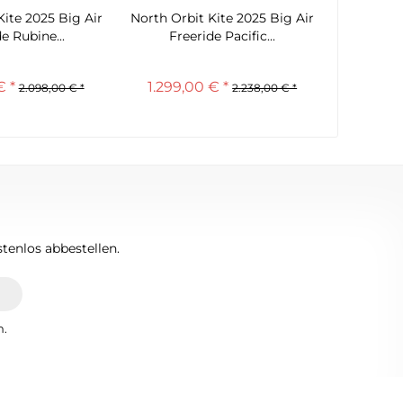
Kite 2025 Big Air
North Orbit Kite 2025 Big Air
North Orb
e Rubine...
Freeride Pacific...
Fre
€ *
1.299,00 € *
999,
2.098,00 € *
2.238,00 € *
tenlos abbestellen.
n.