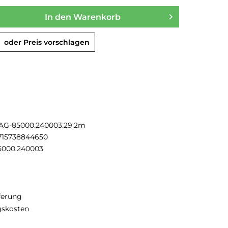
In den
Warenkorb
oder Preis vorschlagen
AG-85000.240003.29.2m
715738844650
5000.240003
eferung
gskosten