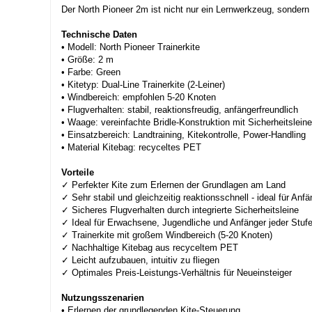
Der North Pioneer 2m ist nicht nur ein Lernwerkzeug, sondern 
Technische Daten
• Modell: North Pioneer Trainerkite
• Größe: 2 m
• Farbe: Green
• Kitetyp: Dual-Line Trainerkite (2-Leiner)
• Windbereich: empfohlen 5-20 Knoten
• Flugverhalten: stabil, reaktionsfreudig, anfängerfreundlich
• Waage: vereinfachte Bridle-Konstruktion mit Sicherheitsleine
• Einsatzbereich: Landtraining, Kitekontrolle, Power-Handling
• Material Kitebag: recyceltes PET
Vorteile
✓ Perfekter Kite zum Erlernen der Grundlagen am Land
✓ Sehr stabil und gleichzeitig reaktionsschnell - ideal für Anfä
✓ Sicheres Flugverhalten durch integrierte Sicherheitsleine
✓ Ideal für Erwachsene, Jugendliche und Anfänger jeder Stuf
✓ Trainerkite mit großem Windbereich (5-20 Knoten)
✓ Nachhaltige Kitebag aus recyceltem PET
✓ Leicht aufzubauen, intuitiv zu fliegen
✓ Optimales Preis-Leistungs-Verhältnis für Neueinsteiger
Nutzungsszenarien
• Erlernen der grundlegenden Kite-Steuerung