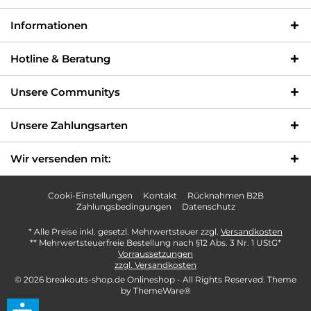
Informationen
Hotline & Beratung
Unsere Communitys
Unsere Zahlungsarten
Wir versenden mit:
Cooki-Einstellungen
Kontakt
Rücknahmen B2B
Zahlungsbedingungen
Datenschutz
* Alle Preise inkl. gesetzl. Mehrwertsteuer zzgl.
Versandkosten
** Mehrwertsteuerfreie Bestellung nach §12 Abs. 3 Nr. 1 UStG*
Vorraussetzungen
zzgl. Versandkosten
© 2026 breakouts-shop.de Onlineshop - All Rights Reserved. Theme
by
ThemeWare®