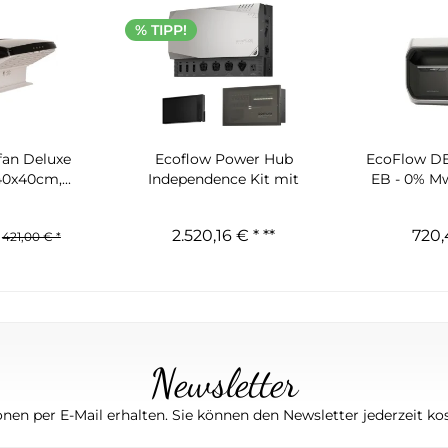
% TIPP!
fan Deluxe
Ecoflow Power Hub
EcoFlow DE
0x40cm,...
Independence Kit mit
EB - 0% Mw
Monitor...
2.520,16 € *
**
720,
421,00 € *
Newsletter
nen per E-Mail erhalten. Sie können den Newsletter jederzeit kos