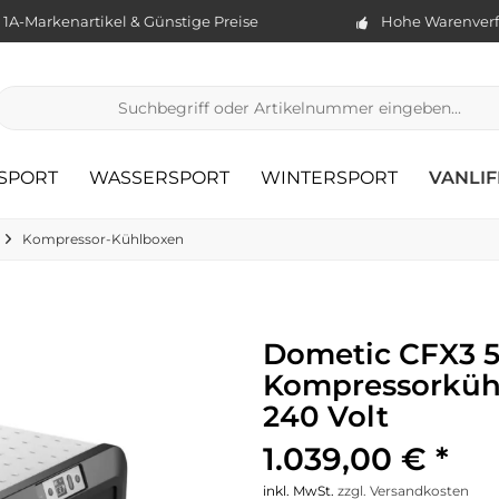
1A-Markenartikel & Günstige Preise
Hohe Warenverf
TSPORT
WASSERSPORT
WINTERSPORT
VANLIF
Kompressor-Kühlboxen
Dometic CFX3 
Kompressorkühlbo
240 Volt
1.039,00 € *
inkl. MwSt.
zzgl. Versandkosten