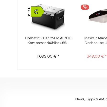
A
C
G
Dometic CFX3 75DZ AC/DC
Maxxair Maxx
Kompressorkühlbox 65...
Dachhaube, 4
1.099,00 € *
349,00 € *
News, Tipps & Aktio