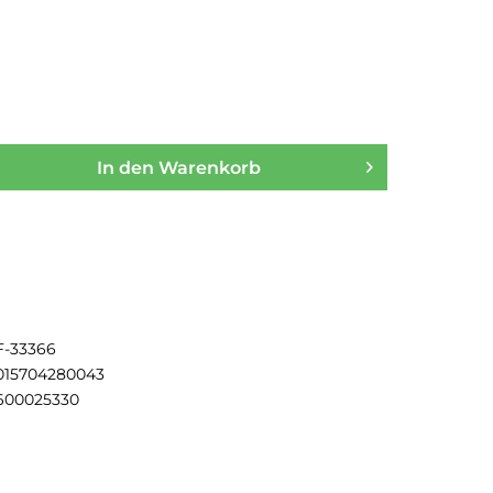
In den
Warenkorb
F-33366
015704280043
600025330