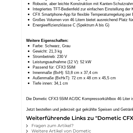
Robuste, aber leichte Konstruktion mit Kanten-Schutzrahm
Integriertes TFT-Bedienfeld zur einfachen Einstellung der
CFX Smartphone-App für flexible Temperaturregelung per
Großes Volumen von 46 Litern bietet ausreichend Platz fü
Energieeffizienzklasse C (Spektrum A bis G)
Weitere Eigenschaften:
Farbe: Schwarz, Grau
Gewicht: 21,3 kg
Strombetrieb: 230 V
Leistungsaufnahme (12 V): 52 kW
Passend für: CFX3 55IM
Innenmaße (BxH): 53,8 cm x 37,4 cm
Außenmaße (BxHxT): 72 cm x 48 cm x 45,5 cm
Tiefe innen: 34,1 cm
Die Dometic CFX3 55IM AC/DC Kompressorkühlbox 46 Liter ist I
Jetzt bestellen und jederzeit gut gekühlte Speisen und Geträ
Weiterführende Links zu "Dometic CFX3
Fragen zum Artikel?
Weitere Artikel von Dometic