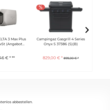
LTA 3 Max Plus
Campingaz Gasgrill 4 Series
Campi
St (Angebot...
Onyx S 37386 (S)(B)
Se
46 € *
**
829,00 € *
899,00 € *
tenlos abbestellen.