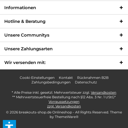
Informationen
Hotline & Beratung
Unsere Communitys
Unsere Zahlungsarten
Wir versenden mit:
Cooki-Einstellungen
Kontakt
Rücknahmen B2B
Zahlungsbedingungen
Datenschutz
* Alle Preise inkl. gesetzl. Mehrwertsteuer zzgl.
Versandkosten
** Mehrwertsteuerfreie Bestellung nach §12 Abs. 3 Nr. 1 UStG*
Vorraussetzungen
zzgl. Versandkosten
© 2026 breakouts-shop.de Onlineshop - All Rights Reserved. Theme
by
ThemeWare®