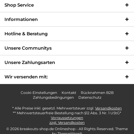
Shop Service
Informationen
Hotline & Beratung
Unsere Communitys
Unsere Zahlungsarten
Wir versenden mit:
Cooki-Einstellungen
Kontakt
Rücknahmen B2B
Zahlungsbedingungen
Datenschutz
* Alle Preise inkl. gesetzl. Mehrwertsteuer zzgl.
Versandkosten
** Mehrwertsteuerfreie Bestellung nach §12 Abs. 3 Nr. 1 UStG*
Vorraussetzungen
zzgl. Versandkosten
© 2026 breakouts-shop.de Onlineshop - All Rights Reserved. Theme
by
ThemeWare®